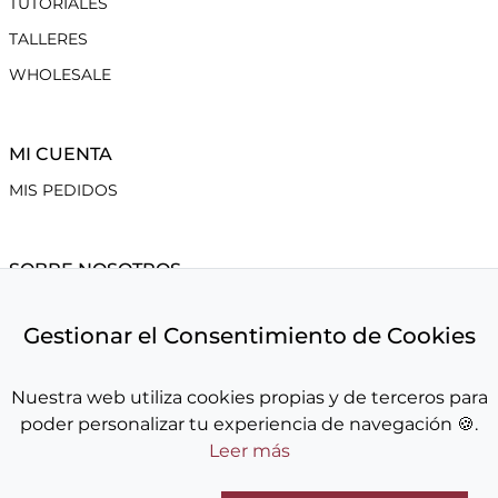
TUTORIALES
TALLERES
WHOLESALE
MI CUENTA
MIS PEDIDOS
SOBRE NOSOTROS
CONDICIONES DE VENTA
Gestionar el Consentimiento de Cookies
ENVÍOS
CAMBIOS Y DEVOLUCIONES
Nuestra web utiliza cookies propias y de terceros para
AVISO LEGAL
poder personalizar tu experiencia de navegación 🍪.
POLÍTICA DE COOKIES
Leer más
POLÍTICA DE PRIVACIDAD