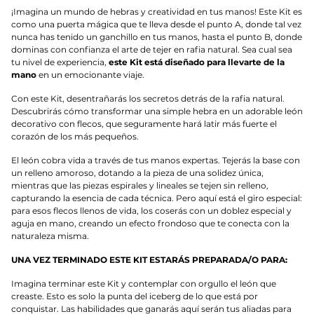
¡Imagina un mundo de hebras y creatividad en tus manos! Este Kit es
como una puerta mágica que te lleva desde el punto A, donde tal vez
nunca has tenido un ganchillo en tus manos, hasta el punto B, donde
dominas con confianza el arte de tejer en rafia natural. Sea cual sea
tu nivel de experiencia,
este Kit está diseñado para llevarte de la
mano
en un emocionante viaje.
Con este Kit, desentrañarás los secretos detrás de la rafia natural.
Descubrirás cómo transformar una simple hebra en un adorable león
decorativo con flecos, que seguramente hará latir más fuerte el
corazón de los más pequeños.
El león cobra vida a través de tus manos expertas. Tejerás la base con
un relleno amoroso, dotando a la pieza de una solidez única,
mientras que las piezas espirales y lineales se tejen sin relleno,
capturando la esencia de cada técnica. Pero aquí está el giro especial:
para esos flecos llenos de vida, los coserás con un doblez especial y
aguja en mano, creando un efecto frondoso que te conecta con la
naturaleza misma.
UNA VEZ TERMINADO ESTE KIT ESTARÁS PREPARADA/O PARA:
Imagina terminar este Kit y contemplar con orgullo el león que
creaste. Esto es solo la punta del iceberg de lo que está por
conquistar. Las habilidades que ganarás aquí serán tus aliadas para