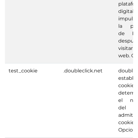
platafo
digital
impuls
la pub
de Fa
despu
visitar 
web. Op
test_cookie
.doubleclick.net
doublec
estable
cooki
determ
el nav
del u
admite
cookies.
Opciona