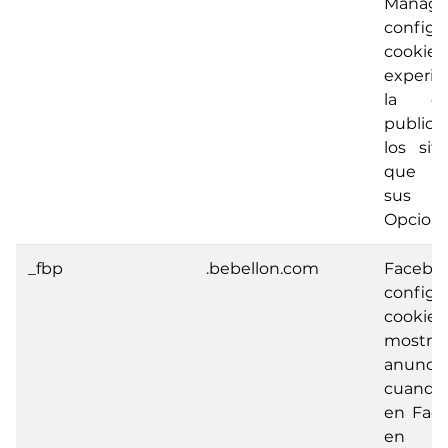
Manage
config
cooki
experi
la efi
publici
los sit
que ut
sus ser
Opciona
_fbp
.bebellon.com
Facebo
configu
cooki
mostrar
anuncio
cuand
en Fac
en 