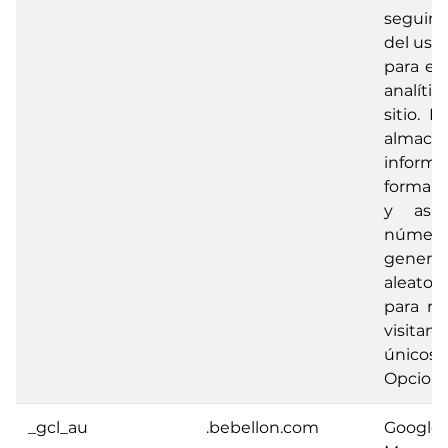
seguim
del uso 
para el
analít
sitio. L
almace
informa
forma 
y asi
númer
genera
aleator
para re
visitant
únicos.
Opciona
_gcl_au
.bebellon.com
Googl