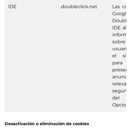
IDE
.doubleclick.net
Las coo
Google
DoubleC
IDE al
informa
sobre 
usuario
el sit
para
present
anuncio
relevan
según e
del us
Opciona
Desactivación o eliminación de cookies