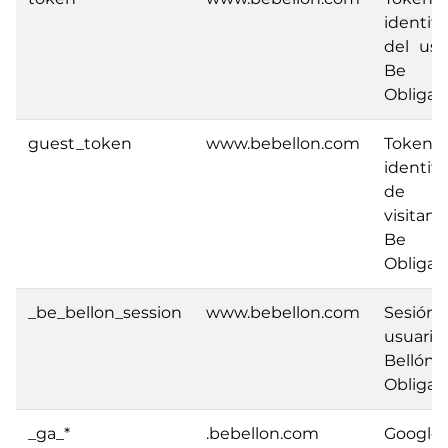
identifi
del usu
Be Be
Obligato
guest_token
www.bebellon.com
Token
identifi
de us
visita
Be Be
Obligato
_be_bellon_session
www.bebellon.com
Sesió
usuari
Bellón.
Obligato
_ga_*
.bebellon.com
Google