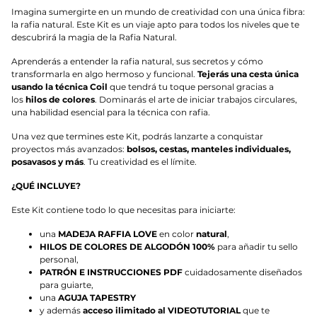
Imagina sumergirte en un mundo de creatividad con una única fibra:
la rafia natural. Este Kit es un viaje apto para todos los niveles que te
descubrirá la magia de la Rafia Natural.
Aprenderás a entender la rafia natural, sus secretos y cómo
transformarla en algo hermoso y funcional.
Tejerás una cesta única
usando la técnica Coil
que tendrá tu toque personal gracias a
los
hilos de colores
. Dominarás el arte de iniciar trabajos circulares,
una habilidad esencial para la técnica con rafia.
Una vez que termines este Kit, podrás lanzarte a conquistar
proyectos más avanzados:
bolsos, cestas, manteles individuales,
posavasos y más
. Tu creatividad es el límite.
¿QUÉ INCLUYE?
Este Kit contiene todo lo que necesitas para iniciarte:
una
MADEJA RAFFIA LOVE
en color
natural
,
HILOS DE COLORES DE ALGODÓN 100%
para añadir tu sello
personal,
PATRÓN E INSTRUCCIONES PDF
cuidadosamente diseñados
para guiarte,
una
AGUJA TAPESTRY
y además
acceso ilimitado al VIDEOTUTORIAL
que te