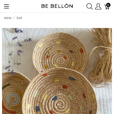
0
Inicio
Coil